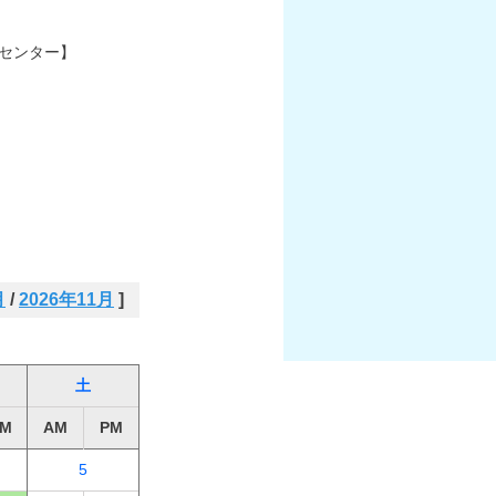
センター】
月
/
2026年11月
]
土
M
AM
PM
5