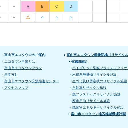
－
－
Ａ
Ｂ
Ｃ
Ｄ
－
－
△
○
○
○
富山市エコタウンのご案内
富山市エコタウン産業団地（リサイク
エコタウン事業とは
各施設紹介
富山市エコタウンプラン
ハイブリッド型廃プラスチックリサ
基本方針
木質系廃棄物リサイクル施設
富山市エコタウン交流推進センター
生ゴミ及び剪定枝のリサイクル施設
アクセスマップ
自動車リサイクル施設
廃プラスチックリサイクル施設
廃食用油リサイクル施設
廃棄物エネルギーリサイクル施設
富山市エコタウン地区地域環境計画