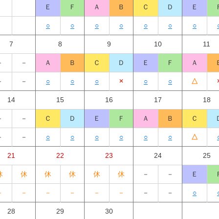
Ｅ
Ｆ
Ａ
Ｂ
Ｃ
Ｄ
Ｅ
○
○
○
○
○
○
○
7
8
9
10
11
－
－
Ａ
Ｂ
Ｃ
Ｄ
Ｅ
Ｆ
Ａ
－
－
○
○
○
×
○
○
△
14
15
16
17
18
－
－
Ｃ
Ｄ
Ｅ
Ｆ
Ａ
Ｂ
Ｃ
－
－
○
○
○
○
○
○
△
21
22
23
24
25
休
休
休
休
休
休
－
－
Ｅ
－
－
－
－
－
－
－
－
○
28
29
30