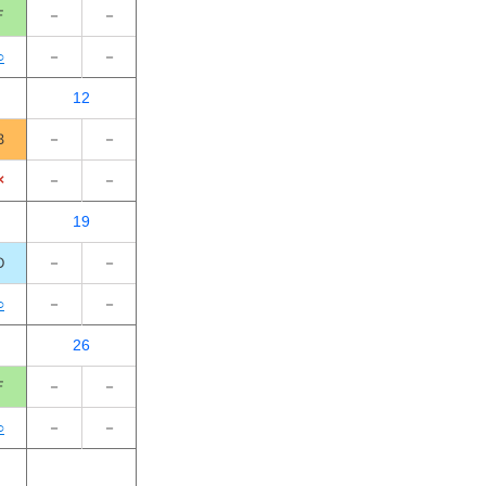
Ｆ
－
－
○
－
－
12
Ｂ
－
－
×
－
－
19
Ｄ
－
－
○
－
－
26
Ｆ
－
－
○
－
－