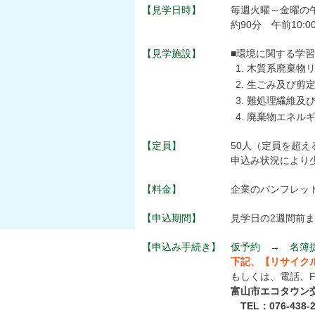
【見学日時】
毎週火曜～金曜の
約90分 午前10:00
【見学施設】
■環境に関する学
木質系廃棄物
生ごみ及び剪
難処理繊維及
廃棄物エネル
【定員】
50人（定員を超
申込み状況により
【料金】
企業のパンフレット
【申込期間】
見学日の2週間前ま
【申込み手続き】
仮予約 → 名簿
下記、【リサイク
もしくは、電話、F
富山市エコタウン
TEL：076-438-2