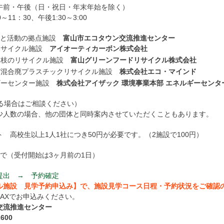
午前・午後（日・祝日・年末年始を除く）
～11：30、午後1:30～3:00
習と活動の拠点施設
富山市エコタウン交流推進センター
リサイクル施設
アイオーティカーボン株式会社
定枝のリサイクル施設
富山グリーンフードリサイクル株式会社
び混合廃プラスチックリサイクル施設
株式会社エコ・マインド
ギーセンター施設
株式会社アイザック 環境事業本部 エネルギーセンタ
える場合はご相談ください）
少人数の場合、他の団体と同時案内させていただくこともあります。
 高校生以上1人1社につき50円が必要です。（2施設で100円）
で（受付開始は3ヶ月前の1日）
提出 → 予約確定
ル施設 見学予約申込み】で、施設見学コース日程・予約状況をご確認
AXでお申込みください。
交流推進センター
600